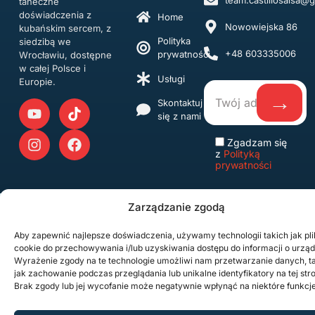
taneczne
doświadczenia z
Home
Nowowiejska 86
kubańskim sercem, z
Polityka
siedzibą we
+48 603335006
prywatności
Wrocławiu, dostępne
w całej Polsce i
Usługi
Europie.
Skontaktuj
się z nami
Zgadzam się
z
Polityką
prywatności
Zarządzanie zgodą
Copyright © 2026 Castillo.Salsa. Wszelkie prawa zastrzeżone.
Projekt i administracja strony internetowej: Lerox Studio
Aby zapewnić najlepsze doświadczenia, używamy technologii takich jak pli
cookie do przechowywania i/lub uzyskiwania dostępu do informacji o urząd
Wyrażenie zgody na te technologie umożliwi nam przetwarzanie danych, t
jak zachowanie podczas przeglądania lub unikalne identyfikatory na tej stro
Brak zgody lub jej wycofanie może negatywnie wpłynąć na niektóre funkcje