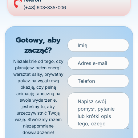
(+48) 603-335-006
Gotowy, aby
zacząć?
Niezależnie od tego, czy
planujesz pełen energii
warsztat salsy, prywatny
pokaz na wyjątkową
okazję, czy pełną
animację taneczną na
swoje wydarzenie,
jesteśmy tu, aby
urzeczywistnić Twoją
wizję. Stwórzmy razem
niezapomniane
doświadczenie!