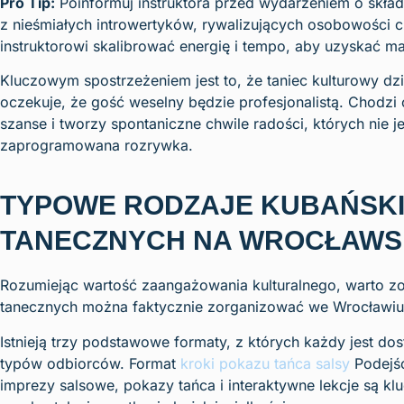
Pro Tip:
Poinformuj instruktora przed wydarzeniem o skład
z nieśmiałych introwertyków, rywalizujących osobowości 
instruktorowi skalibrować energię i tempo, aby uzyskać 
Kluczowym spostrzeżeniem jest to, że taniec kulturowy dzi
oczekuje, że gość weselny będzie profesjonalistą. Chodzi
szanse i tworzy spontaniczne chwile radości, których nie
zaprogramowana rozrywka.
TYPOWE RODZAJE KUBAŃSK
TANECZNYCH NA WROCŁAWS
Rozumiejąc wartość zaangażowania kulturalnego, warto zo
tanecznych można faktycznie zorganizować we Wrocławiu
Istnieją trzy podstawowe formaty, z których każdy jest d
typów odbiorców. Format
kroki pokazu tańca salsy
Podejśc
imprezy salsowe, pokazy tańca i interaktywne lekcje są k