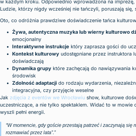
w każdym kroku. Odpowiednio wprowadzona na imprezę, ni
Ludzie, którzy nigdy wcześniej nie tańczyli, poruszają się,
Oto, co odróżnia prawdziwe doświadczenie tańca kultur
Żywa, autentyczna muzyka lub wierny kulturowo d
emocjonalny
Interaktywne instrukcje
który zaprasza gości do ucz
Kontekst kulturowy
udostępniane przez instruktora 
doświadczają
Dynamika grupy
które zachęcają do nawiązywania k
środowisk
Zdolność adaptacji
do rodzaju wydarzenia, niezależni
integracyjna, czy przyjęcie weselne
Jak
zdjęcia z eventów we Wrocławiu
show, kulturowe dośw
uczestniczące, a nie tylko spektaklem. Widać to w mowie c
wyszli pełni energii.
“W momencie, gdy goście przestają patrzeć i zaczynają się 
rozmawiać przez lata”.”