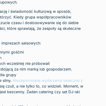
rupowych.
cję i świadomość kulturową w sposób,
owtórzyć. Kiedy grupa współpracowników
czucie czasu i dostosowywanie się do siebie
ci, które sprawiają, że zespoły są skuteczne
h imprezach salsowych:
innymi gośćmi
h
ych wcześniej nie próbowali
 stojącą za nim marką lub gospodarzem.
dla grupy
 silny.
Niezapomniane wydarzenia taneczne z
ę czuli, a nie tylko to, co widzieli. Moment, w
 jest bezcenny. Żaden catering czy set DJ-ski