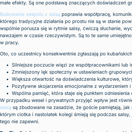
małe efekty. Są one podstawą znaczących doświadczeń g
Budowanie zespołu z salsą
poprawia współpracę, komunika
którego tradycyjne działania po prostu nie są w stanie p
wspólnie porusza się w rytmie salsy, ćwiczą słuchanie, wy
nawzajem w czasie rzeczywistym. Są to te same umiejętnoś
w pracy.
Oto, co uczestnicy konsekwentnie zgłaszają po kubańskic
Silniejsze poczucie więzi ze współpracownikami lub 
Zmniejszony lęk społeczny w ustawieniach grupowyc
Większa otwartość na doświadczenia kulturowe, któr
Pozytywne skojarzenia emocjonalne z wydarzeniem i
Wspólna pamięć, która staje się punktem odniesienia 
W przypadku wesel i prywatnych przyjęć wpływ jest równie
salsą
są zbudowane na zasadzie, że goście pamiętają, jak si
którym ciotka i nastolatek kolegi śmieją się podczas salsy,
tego nie zapewni.