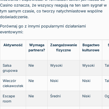
Casino oznacza, że wszyscy reagują na ten sam sygnał w
tym samym czasie, co tworzy natychmiastowe wspólne
doświadczenie.
Porównaj go z innymi popularnymi działaniami
eventowymi:
Aktywność
Wymaga
Zaangażowanie
Bogactwo
partnera?
fizyczne
kulturowe
Salsa
Nie
Wysoki
Wysoki
Ta
grupowa
Wieczór
Nie
Niski
Niski
Ta
ciekawostek
Escape
Nie
Średni
Niski
Og
room