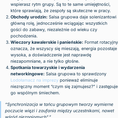
wspierasz rytm grupy. Są to te same umiejętności,
które sprawiają, że zespoły są skuteczne w pracy.
Obchody urodzin:
Salsa grupowa daje solenizantowi
główną rolę, jednocześnie wciągając wszystkich
gości do zabawy, niezależnie od wieku czy
pochodzenia.
Wieczory kawalerskie i panieńskie:
Format rotacyjny
oznacza, że wszyscy się mieszają, energia pozostaje
wysoka, a doświadczenie jest naprawdę
niezapomniane, a nie tylko głośne.
Spotkania towarzyskie i wydarzenia
networkingowe:
Salsa grupowa to sprawdzony
Lodołamacz na imprezy
ponieważ eliminuje
niezręczny moment “czym się zajmujesz?” i zastępuje
go wspólnym śmiechem.
“Synchronizacja w tańcu grupowym tworzy wymierne
poczucie więzi i zaufania między uczestnikami, nawet
wśród nieznajomych”.”