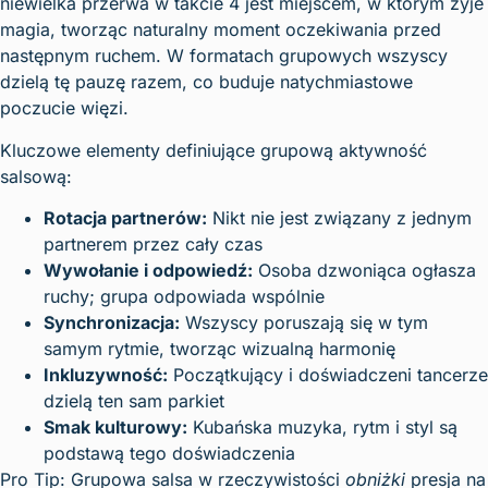
niewielka przerwa w takcie 4 jest miejscem, w którym żyje
magia, tworząc naturalny moment oczekiwania przed
następnym ruchem. W formatach grupowych wszyscy
dzielą tę pauzę razem, co buduje natychmiastowe
poczucie więzi.
Kluczowe elementy definiujące grupową aktywność
salsową:
Rotacja partnerów:
Nikt nie jest związany z jednym
partnerem przez cały czas
Wywołanie i odpowiedź:
Osoba dzwoniąca ogłasza
ruchy; grupa odpowiada wspólnie
Synchronizacja:
Wszyscy poruszają się w tym
samym rytmie, tworząc wizualną harmonię
Inkluzywność:
Początkujący i doświadczeni tancerze
dzielą ten sam parkiet
Smak kulturowy:
Kubańska muzyka, rytm i styl są
podstawą tego doświadczenia
Pro Tip: Grupowa salsa w rzeczywistości
obniżki
presja na