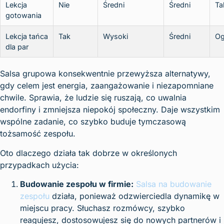
Lekcja
Nie
Średni
Średni
Ta
gotowania
Lekcja tańca
Tak
Wysoki
Średni
Og
dla par
Salsa grupowa konsekwentnie przewyższa alternatywy,
gdy celem jest energia, zaangażowanie i niezapomniane
chwile. Sprawia, że ludzie się ruszają, co uwalnia
endorfiny i zmniejsza niepokój społeczny. Daje wszystkim
wspólne zadanie, co szybko buduje tymczasową
tożsamość zespołu.
Oto dlaczego działa tak dobrze w określonych
przypadkach użycia:
Budowanie zespołu w firmie:
Salsa na budowanie
zespołu
działa, ponieważ odzwierciedla dynamikę w
miejscu pracy. Słuchasz rozmówcy, szybko
reagujesz, dostosowujesz się do nowych partnerów i