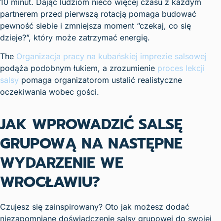
10 minut. Dając ludziom nieco więcej czasu z każdym
partnerem przed pierwszą rotacją pomaga budować
pewność siebie i zmniejsza moment “czekaj, co się
dzieje?”, który może zatrzymać energię.
The
Organizacja pracy na kubańskiej imprezie salsowej
podąża podobnym łukiem, a zrozumienie
proces lekcji
salsy
pomaga organizatorom ustalić realistyczne
oczekiwania wobec gości.
JAK WPROWADZIĆ SALSĘ
GRUPOWĄ NA NASTĘPNE
WYDARZENIE WE
WROCŁAWIU?
Czujesz się zainspirowany? Oto jak możesz dodać
niezapomniane doświadczenie salsy grupowej do swojej