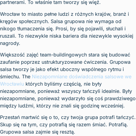
partnerami. To właśnie tam tworzy się więź.
Wrocław to miasto pełne ludzi z różnych krajów, branż i
kręgów społecznych. Salsa grupowa nie wymaga od
nikogo tłumaczenia się. Prosi, by się pojawili, słuchali i
ruszali. To niezwykle niska bariera dla niezwykle wysokiej
nagrody.
Większość zajęć team-buildingowych stara się budować
zaufanie poprzez ustrukturyzowane ćwiczenia. Grupowa
salsa tworzy je jako efekt uboczny wspólnego rytmu i
śmiechu. The
Niezapomniane doświadczenia salsowe we
Wrocławiu
których byliśmy częścią, nie były
niezapomniane, ponieważ wszyscy tańczyli idealnie. Były
niezapomniane, ponieważ wydarzyło się coś prawdziwego
między ludźmi, którzy nie znali się godzinę wcześniej.
Przestań martwić się o to, czy twoja grupa potrafi tańczyć.
Skup się na tym, czy potrafią się razem śmiać. Potrafią.
Grupowa salsa zajmie się resztą.