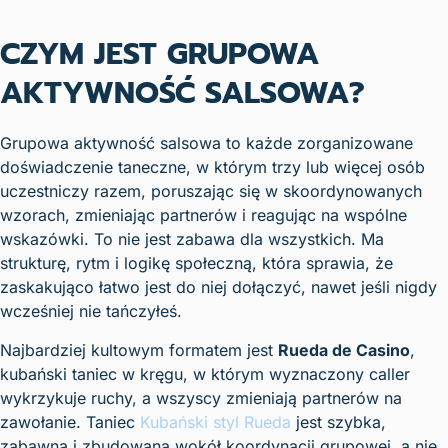
CZYM JEST GRUPOWA
AKTYWNOŚĆ SALSOWA?
Grupowa aktywność salsowa to każde zorganizowane
doświadczenie taneczne, w którym trzy lub więcej osób
uczestniczy razem, poruszając się w skoordynowanych
wzorach, zmieniając partnerów i reagując na wspólne
wskazówki. To nie jest zabawa dla wszystkich. Ma
strukturę, rytm i logikę społeczną, która sprawia, że
zaskakująco łatwo jest do niej dołączyć, nawet jeśli nigdy
wcześniej nie tańczyłeś.
Najbardziej kultowym formatem jest
Rueda de Casino
,
kubański taniec w kręgu, w którym wyznaczony caller
wykrzykuje ruchy, a wszyscy zmieniają partnerów na
zawołanie. Taniec
Kubański styl Rueda
jest szybka,
zabawna i zbudowana wokół koordynacji grupowej, a nie