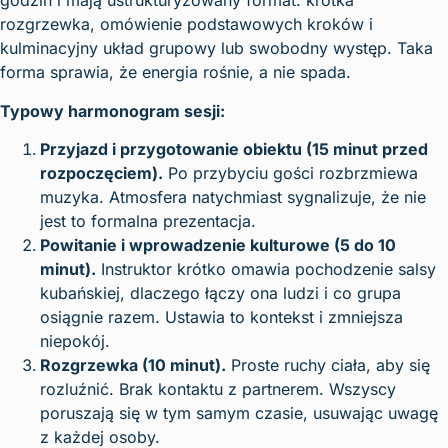
godzin i mają ustrukturyzowany format: krótka
rozgrzewka, omówienie podstawowych kroków i
kulminacyjny układ grupowy lub swobodny występ. Taka
forma sprawia, że energia rośnie, a nie spada.
Typowy harmonogram sesji:
Przyjazd i przygotowanie obiektu (15 minut przed
rozpoczęciem).
Po przybyciu gości rozbrzmiewa
muzyka. Atmosfera natychmiast sygnalizuje, że nie
jest to formalna prezentacja.
Powitanie i wprowadzenie kulturowe (5 do 10
minut).
Instruktor krótko omawia pochodzenie salsy
kubańskiej, dlaczego łączy ona ludzi i co grupa
osiągnie razem. Ustawia to kontekst i zmniejsza
niepokój.
Rozgrzewka (10 minut).
Proste ruchy ciała, aby się
rozluźnić. Brak kontaktu z partnerem. Wszyscy
poruszają się w tym samym czasie, usuwając uwagę
z każdej osoby.