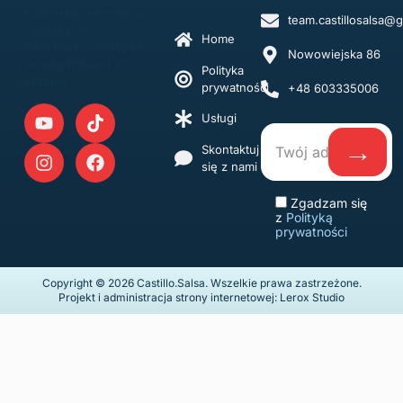
kubańskim sercem, z
team.castillosalsa@
siedzibą we
Home
Wrocławiu, dostępne
Nowowiejska 86
w całej Polsce i
Polityka
Europie.
prywatności
+48 603335006
Usługi
Skontaktuj
się z nami
Zgadzam się
z
Polityką
prywatności
Copyright © 2026 Castillo.Salsa. Wszelkie prawa zastrzeżone.
Projekt i administracja strony internetowej: Lerox Studio