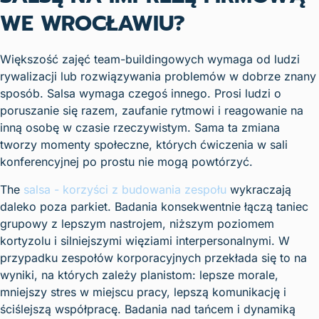
WE WROCŁAWIU?
Większość zajęć team-buildingowych wymaga od ludzi
rywalizacji lub rozwiązywania problemów w dobrze znany
sposób. Salsa wymaga czegoś innego. Prosi ludzi o
poruszanie się razem, zaufanie rytmowi i reagowanie na
inną osobę w czasie rzeczywistym. Sama ta zmiana
tworzy momenty społeczne, których ćwiczenia w sali
konferencyjnej po prostu nie mogą powtórzyć.
The
salsa - korzyści z budowania zespołu
wykraczają
daleko poza parkiet. Badania konsekwentnie łączą taniec
grupowy z lepszym nastrojem, niższym poziomem
kortyzolu i silniejszymi więziami interpersonalnymi. W
przypadku zespołów korporacyjnych przekłada się to na
wyniki, na których zależy planistom: lepsze morale,
mniejszy stres w miejscu pracy, lepszą komunikację i
ściślejszą współpracę. Badania nad tańcem i dynamiką