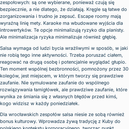
zespołowych: są one wybierane, ponieważ czują się
bezpiecznie, a nie dlatego, że działają. Kręgle są łatwe do
zorganizowania i trudno je zepsuć. Escape roomy mają
wyraźną linię mety. Karaoke ma wbudowane wyjścia dla
introwertyków. Te opcje minimalizują ryzyko dla planisty.
Ale minimalizacja ryzyka minimalizuje również głębię.
Salsa wymaga od ludzi bycia wrażliwymi w sposób, w jaki
nie robią tego inne aktywności. Trzeba poruszać ciałem,
reagować na drugą osobę i potencjalnie wyglądać głupio.
Ten moment wspólnej bezbronności, pomnożony przez 30
kolegów, jest miejscem, w którym tworzy się prawdziwe
zaufanie. Nie symulowane zaufanie do wspólnego
rozwiązywania łamigłówek, ale prawdziwe zaufanie, które
wynika ze śmiania się z własnych błędów przed kimś,
kogo widzisz w każdy poniedziałek.
Dla wrocławskich zespołów salsa niesie ze sobą również
bonus kulturowy. Wprowadza żywą tradycję z Kuby do
polskiego kontekstu korporacyjnego, tworząc punkt