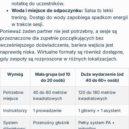
notatkę do uczestników.
Woda i miejsce do odpoczynku:
Salsa to lekki
trening. Dostęp do wody zapobiega spadkom energii
w trakcie sesji.
Ponieważ żaden partner nie jest potrzebny, a sesje są
przeznaczone dla zupełnie początkujących bez
wcześniejszego doświadczenia, bariera wejścia jest
naprawdę niska. Wirtualne formaty są również dostępne,
gdy zespoły są rozproszone w różnych lokalizacjach.
Wymóg
Mała grupa (od 10
Duże wydarzenie (od
do 20 osób)
40 do 60+ osób)
Potrzebne
40 do 60 metrów
120 do 180 metrów
miejsce
kwadratowych
kwadratowych
Instruktorzy
1 prowadzenie
1 główny + 1 asystent
System
Przenośny głośnik
Pełny system PA +
dźwiękowy
mikrofon