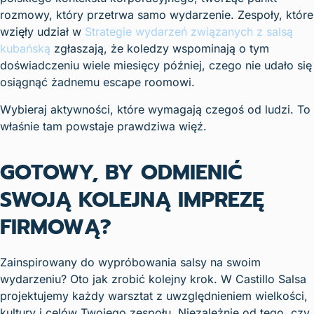
rozmowy, który przetrwa samo wydarzenie. Zespoły, które
wzięły udział w
Strategie wydarzeń związanych z salsą
kubańską
zgłaszają, że koledzy wspominają o tym
doświadczeniu wiele miesięcy później, czego nie udało się
osiągnąć żadnemu escape roomowi.
Wybieraj aktywności, które wymagają czegoś od ludzi. To
właśnie tam powstaje prawdziwa więź.
GOTOWY, BY ODMIENIĆ
SWOJĄ KOLEJNĄ IMPREZĘ
FIRMOWĄ?
Zainspirowany do wypróbowania salsy na swoim
wydarzeniu? Oto jak zrobić kolejny krok. W Castillo Salsa
projektujemy każdy warsztat z uwzględnieniem wielkości,
kultury i celów Twojego zespołu. Niezależnie od tego, czy