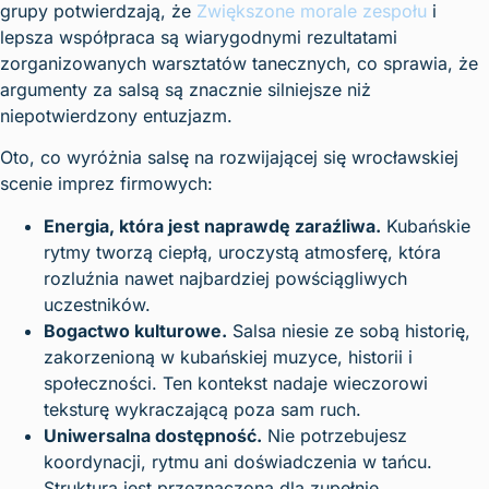
grupy potwierdzają, że
Zwiększone morale zespołu
i
lepsza współpraca są wiarygodnymi rezultatami
zorganizowanych warsztatów tanecznych, co sprawia, że
argumenty za salsą są znacznie silniejsze niż
niepotwierdzony entuzjazm.
Oto, co wyróżnia salsę na rozwijającej się wrocławskiej
scenie imprez firmowych:
Energia, która jest naprawdę zaraźliwa.
Kubańskie
rytmy tworzą ciepłą, uroczystą atmosferę, która
rozluźnia nawet najbardziej powściągliwych
uczestników.
Bogactwo kulturowe.
Salsa niesie ze sobą historię,
zakorzenioną w kubańskiej muzyce, historii i
społeczności. Ten kontekst nadaje wieczorowi
teksturę wykraczającą poza sam ruch.
Uniwersalna dostępność.
Nie potrzebujesz
koordynacji, rytmu ani doświadczenia w tańcu.
Struktura jest przeznaczona dla zupełnie