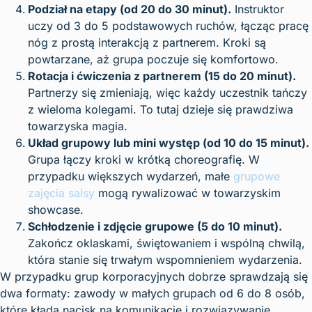
Podział na etapy (od 20 do 30 minut).
Instruktor
uczy od 3 do 5 podstawowych ruchów, łącząc pracę
nóg z prostą interakcją z partnerem. Kroki są
powtarzane, aż grupa poczuje się komfortowo.
Rotacja i ćwiczenia z partnerem (15 do 20 minut).
Partnerzy się zmieniają, więc każdy uczestnik tańczy
z wieloma kolegami. To tutaj dzieje się prawdziwa
towarzyska magia.
Układ grupowy lub mini występ (od 10 do 15 minut).
Grupa łączy kroki w krótką choreografię. W
przypadku większych wydarzeń, małe
grupowe
zajęcia salsy
mogą rywalizować w towarzyskim
showcase.
Schłodzenie i zdjęcie grupowe (5 do 10 minut).
Zakończ oklaskami, świętowaniem i wspólną chwilą,
która stanie się trwałym wspomnieniem wydarzenia.
W przypadku grup korporacyjnych dobrze sprawdzają się
dwa formaty: zawody w małych grupach od 6 do 8 osób,
które kładą nacisk na komunikację i rozwiązywanie